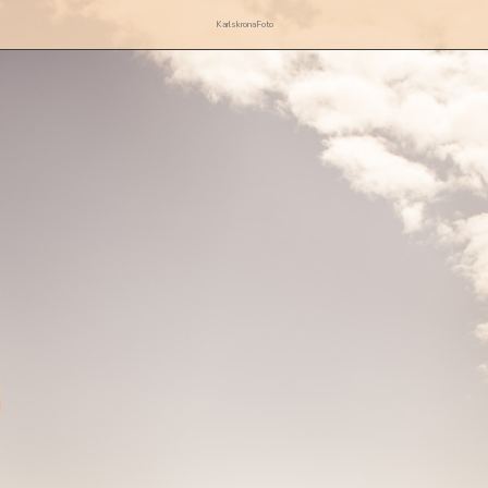
KarlskronaFoto